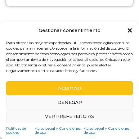
Gestionar consentimiento
Para ofrecer las mejores experiencias, utilizamos tecnologías como las
cookies para almacenar y/o acceder a la información del dispositivo. El
consentimiento de estas tecnologías nos permitirá procesar datos como
NUESTROS PROYECTOS DE
el comportamiento de navegación o las identificaciones únicas en este
sitio. No consentir o retirar el consentimiento, puede afectar
REPARACIÓN Y
negativamente a ciertas características y funciones.
MANTENIMIENTO DE
ELECTRODOMÉSTICOS
ACEPTAR
SIEMENS EN BARCELONA
DENEGAR
En Servicio técnico Siemens en Barcelona, hemos
llevado a cabo numerosos proyectos de reparación y
VER PREFERENCIAS
mantenimiento para electrodomésticos de la marca,
Consulta gratuita
como lavadoras, lavavajillas, frigoríficos, hornos y placas
Políticas de
Aviso Legal y Condiciones
Aviso Legal y Condiciones
de inducción. Nuestro equipo de técnicos
cookies
de uso
de uso