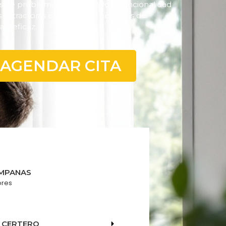
s de problemas, restaurando la funcionalidad
extractoras en hogares y negocios de
 y eficaz.
AGENDAR CITA
AMPANAS
ores
Y CERTERO