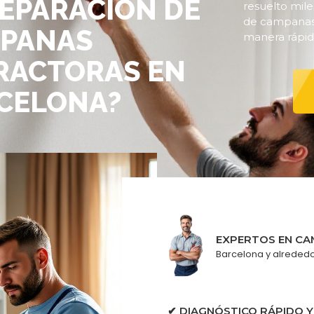
REPARACIÓN DE
resuelto mile
de campanas 
PANAS
manera rápida
RACTORAS EN
CELONA?
EXPERTOS EN C
Barcelona y alreded
✔ DIAGNÓSTICO RÁPIDO 