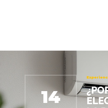
Experienci
¿PO
14
ELE