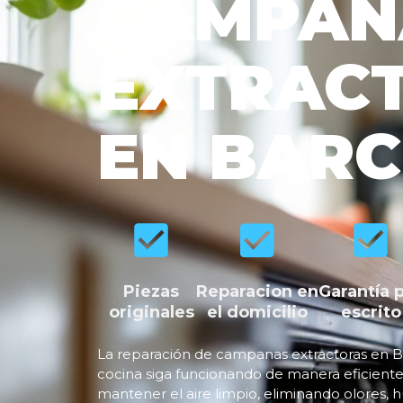
CAMPAN
EXTRAC
EN BAR
Piezas
Reparacion en
Garantía 
originales
el domicilio
escrito
La reparación de campanas extractoras en Ba
cocina siga funcionando de manera eficiente
mantener el aire limpio, eliminando olores,