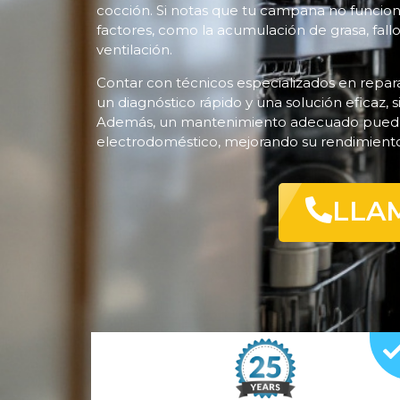
cocción. Si notas que tu campana no funcio
factores, como la acumulación de grasa, fallo
ventilación.
Contar con técnicos especializados en repar
un diagnóstico rápido y una solución eficaz, 
Además, un mantenimiento adecuado puede pr
electrodoméstico, mejorando su rendimiento 
LLA