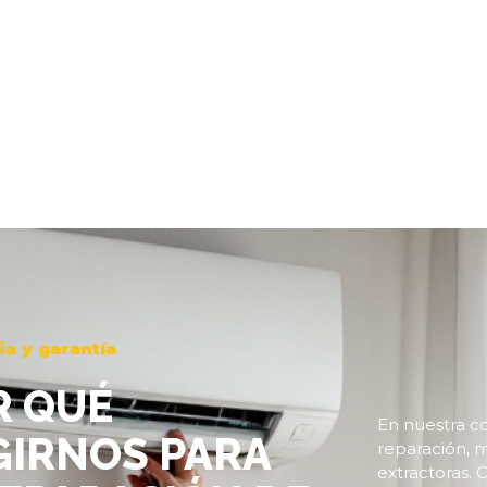
a y garantía
R QUÉ
En nuestra c
GIRNOS PARA
reparación, 
extractoras.