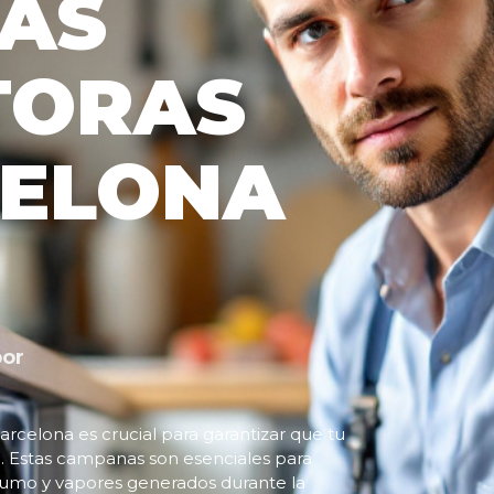
AS
TORAS
CELONA
por
rcelona es crucial para garantizar que tu
. Estas campanas son esenciales para
 humo y vapores generados durante la