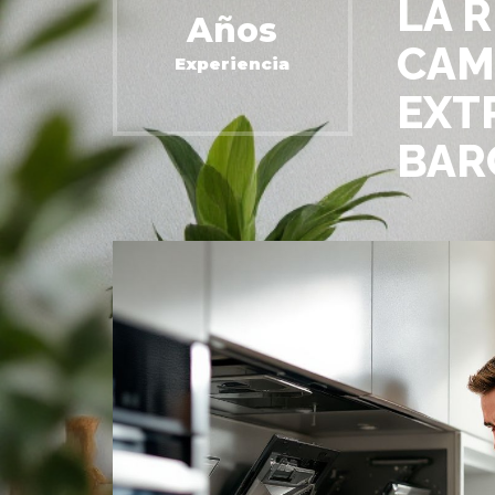
LA 
Años
CAM
Experiencia
EXT
BAR