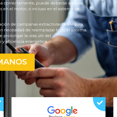
na correctamente, puede deberse a varios
s en el motor, o incluso en el sistema de
ación de campanas extractoras te asegura
sin necesidad de reemplazar todo el sistema.
olongar la vida útil del
y eficiencia energética.
MANOS