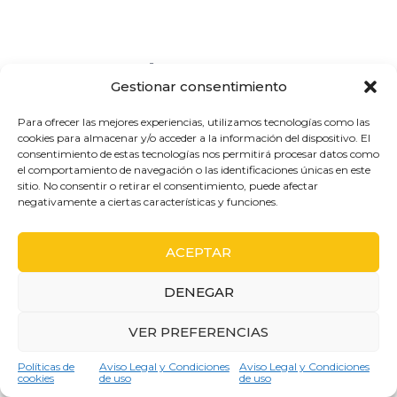
CASOS DE ÉXITO EN NUESTRO
Gestionar consentimiento
SERVICIO TÉCNICO DAITSU EN
Para ofrecer las mejores experiencias, utilizamos tecnologías como las
BARCELONA
cookies para almacenar y/o acceder a la información del dispositivo. El
En Servicio técnico Daitsu en Barcelona, nos
consentimiento de estas tecnologías nos permitirá procesar datos como
el comportamiento de navegación o las identificaciones únicas en este
especializamos en la reparación y mantenimiento de
sitio. No consentir o retirar el consentimiento, puede afectar
sistemas de climatización de esta reconocida marca.
negativamente a ciertas características y funciones.
Daitsu es una opción fiable en aire acondicionado y
bombas de calor, destacando por su eficiencia
energética y tecnología avanzada.
ACEPTAR
DENEGAR
VER PREFERENCIAS
Consulta gratuita
Políticas de
Aviso Legal y Condiciones
Aviso Legal y Condiciones
cookies
de uso
de uso