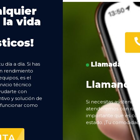
alquier
 la vida
ticos!
Llamadas de l
 día a día. Si has
un rendimiento
equipos, es el
Llamanos
vicio técnico
ayudarte con
ivo y solución de
Si necesitas asistencia
 funcionar como
atenderemos con rapid
importante que es con
estado. ¡Tu comodidad 
ITA