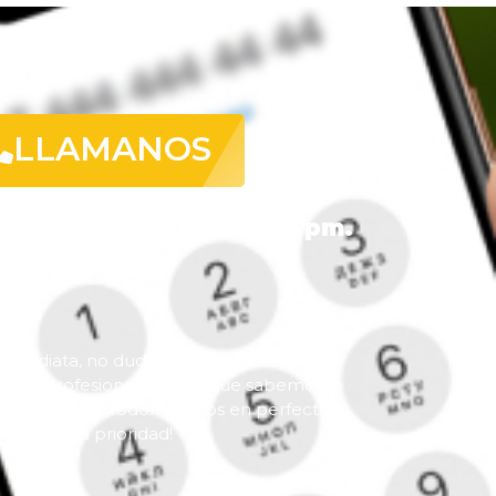
LLAMANOS
un. a vier. de 9 am. a 6 pm.
 inmediata, no dudes en llamarnos. Te
ez y profesionalidad porque sabemos lo
tar con electrodomésticos en perfecto
es nuestra prioridad!