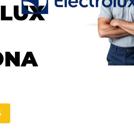
OLUX
ONA
S