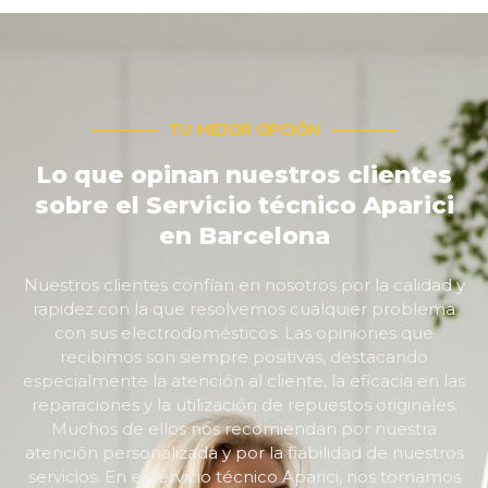
TU MEJOR OPCIÓN
Lo que opinan nuestros clientes
sobre el Servicio técnico Aparici
en Barcelona
Nuestros clientes confían en nosotros por la calidad y
rapidez con la que resolvemos cualquier problema
con sus electrodomésticos. Las opiniones que
recibimos son siempre positivas, destacando
especialmente la atención al cliente, la eficacia en las
reparaciones y la utilización de repuestos originales.
Muchos de ellos nos recomiendan por nuestra
atención personalizada y por la fiabilidad de nuestros
servicios. En el servicio técnico Aparici, nos tomamos