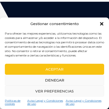
Respondemos a tus
Gestionar consentimiento
preguntas sobre el Servicio
Para ofrecer las mejores experiencias, utilizamos tecnologías como las
técnico Aparici en Barcelona
cookies para almacenar y/o acceder a la información del dispositivo. El
consentimiento de estas tecnologías nos permitirá procesar datos como
En esta sección, hemos recopilado algunas de las preguntas
el comportamiento de navegación o las identificaciones únicas en este
más comunes que nuestros clientes nos hacen sobre
sitio. No consentir o retirar el consentimiento, puede afectar
nuestros servicios. Si tienes alguna duda adicional, no dudes
negativamente a ciertas características y funciones.
en contactarnos.
ACEPTAR
DENEGAR
VER PREFERENCIAS
¿QUÉ
Consulta gratuita
Políticas de
Aviso Legal y Condiciones
Aviso Legal y Condiciones
ELECTRODOMÉSTICOS
¿OFRECÉIS
cookies
de uso
de uso
REPARÁIS EN
MANTENIMIENTO